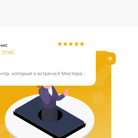
нис
–
2ГИС
о. Техника снова работает как надо, а мастера были ве
тр, который я встречал! Мастера знают свою работу, в