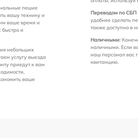
оплаты, используя
нальные пешие
Переводом по СБП 
ть вашу технику и
удобнее сделать пе
ним ваше время и
также доступно в 
с быстро и
Наличными:
Конечн
наличными. Если в
ия небольших
наш персонал вас 
гаем услугу выезда
квитанцию.
нту приедут к вам
ходимости,
экономить ваше