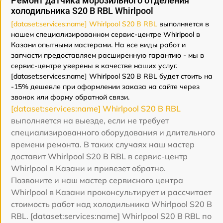
Ремонт датчика морозильного отделения
холодильника S20 B RBL Whirlpool
[dataset:services:name] Whirlpool S20 B RBL
выполняется в
нашем специализированном сервис-центре Whirlpool в
Казани опытными мастерами. На все виды работ и
запчасти предоставляем расширенную гарантию - мы в
сервис-центре уверены в качестве наших услуг.
[dataset:services:name] Whirlpool S20 B RBL будет стоить на
-15% дешевле при оформлении заказа на сайте через
звонок или форму обратной связи.
[dataset:services:name] Whirlpool S20 B RBL
выполняется на выезде, если не требует
специализированного оборудования и длительного
времени ремонта. В таких случаях наш мастер
доставит Whirlpool S20 B RBL в сервис-центр
Whirlpool в Казани и привезет обратно.
Позвоните и наш мастер сервисного центра
Whirlpool в Казани проконсультирует и рассчитает
стоимость работ над холодильника Whirlpool S20 B
RBL. [dataset:services:name] Whirlpool S20 B RBL по