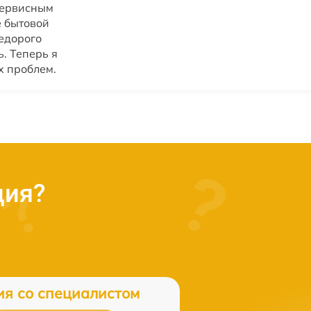
сервисным
 бытовой
недорого
. Теперь я
х проблем.
ция?
ия со специалистом