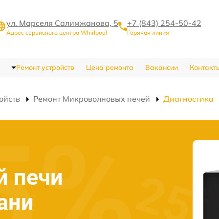
ул. Марселя Салимжанова, 5
+7 (843) 254-50-42
Адрес сервисного центра Whirlpool
Горячая линия
Ремонт устройств
Цена ремонта
Вакансии
Контакт
ойств
Ремонт Микроволновых печей
Диагностика
й печи
зани