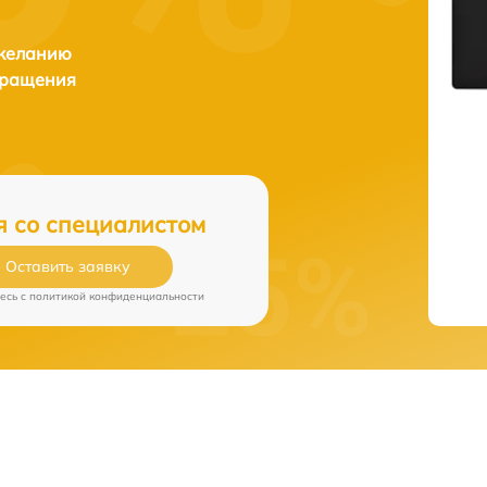
 желанию
бращения
я со специалистом
Оставить заявку
есь c
политикой конфиденциальности