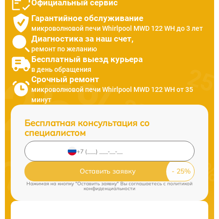
Официальный сервис
Гарантийное обслуживание
микроволновой печи Whirlpool MWD 122 WH до 3 лет
Диагностика за наш счет,
ремонт по желанию
Бесплатный выезд курьера
в день обращения
Срочный ремонт
микроволновой печи Whirlpool MWD 122 WH от 35
минут
Бесплатная консультация со
специалистом
Оставить заявку
Нажимая на кнопку "Оставить заявку" Вы соглашаетесь c
политикой
конфиденциальности