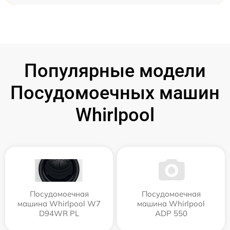
Популярные модели
Посудомоечных машин
Whirlpool
Посудомоечная
Посудомоечная
машина Whirlpool W7
машина Whirlpool
D94WR PL
ADP 550