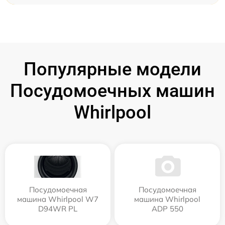
Популярные модели
Посудомоечных машин
Whirlpool
Посудомоечная
Посудомоечная
машина Whirlpool W7
машина Whirlpool
D94WR PL
ADP 550