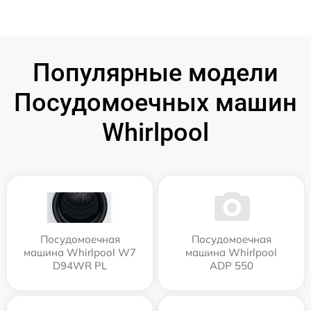
Популярные модели
Посудомоечных машин
Whirlpool
Посудомоечная
Посудомоечная
машина Whirlpool W7
машина Whirlpool
D94WR PL
ADP 550