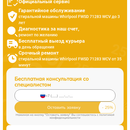
Официальный сервис
Гарантийное обслуживание
стиральной машины Whirlpool FWSD 71283 WCV до 3
лет
Диагностика за наш счет,
ремонт по желанию
Бесплатный выезд курьера
в день обращения
Срочный ремонт
стиральной машины Whirlpool FWSD 71283 WCV от 35
минут
Бесплатная консультация со
специалистом
Оставить заявку
Нажимая на кнопку "Оставить заявку" Вы соглашаетесь c
политикой
конфиденциальности